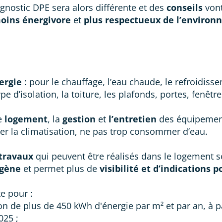
nostic DPE sera alors différente et des
conseils
vont
oins énergivore
et
plus respectueux de l’environ
ergie
: pour le chauffage, l’eau chaude, le refroidissem
ype d’isolation, la toiture, les plafonds, portes, fenêtr
e
logement
, la
gestion
et
l’entretien
des équipemen
ser la climatisation, ne pas trop consommer d’eau.
travaux
qui peuvent être réalisés dans le logement s
gène
et permet plus de
visibilité et d’indications 
te pour :
de plus de 450 kWh d'énergie par m² et par an, à par
025 ;