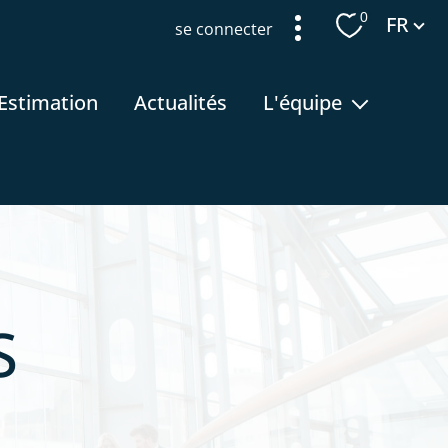
Langue
0
FR
se connecter
estimation
actualités
l'équipe
recrutement
S