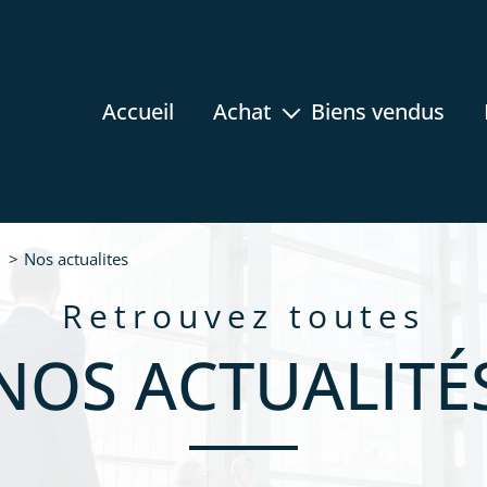
accueil
achat
biens vendus
appartement
maison
terrain
Nos actualites
rez-de-jardin
retrouvez toutes
programmes neufs
NOS ACTUALITÉ
prestige
immobilier professionnel