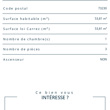
TRAD_PAMPERO_Caracteristique
Valeurs
73230
Code postal
53,81 m²
Surface habitable (m²)
53,81 m²
Surface loi Carrez (m²)
1
Nombre de chambre(s)
3
Nombre de pièces
NON
Ascenseur
ce bien vous
INTÉRESSE ?