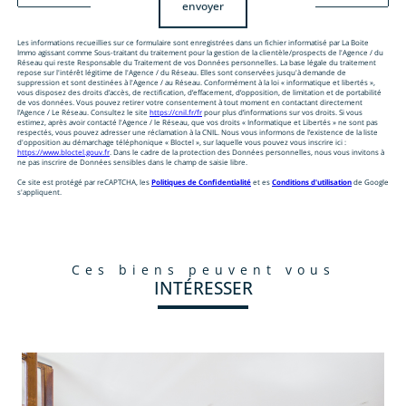
envoyer
Les informations recueillies sur ce formulaire sont enregistrées dans un fichier informatisé par La Boite
Immo agissant comme Sous-traitant du traitement pour la gestion de la clientèle/prospects de l'Agence / du
Réseau qui reste Responsable du Traitement de vos Données personnelles. La base légale du traitement
repose sur l'intérêt légitime de l'Agence / du Réseau. Elles sont conservées jusqu'à demande de
suppression et sont destinées à l'Agence / au Réseau. Conformément à la loi « informatique et libertés »,
vous disposez des droits d’accès, de rectification, d’effacement, d’opposition, de limitation et de portabilité
de vos données. Vous pouvez retirer votre consentement à tout moment en contactant directement
l’Agence / Le Réseau. Consultez le site
https://cnil.fr/fr
pour plus d’informations sur vos droits. Si vous
estimez, après avoir contacté l'Agence / le Réseau, que vos droits « Informatique et Libertés » ne sont pas
respectés, vous pouvez adresser une réclamation à la CNIL. Nous vous informons de l’existence de la liste
d'opposition au démarchage téléphonique « Bloctel », sur laquelle vous pouvez vous inscrire ici :
https://www.bloctel.gouv.fr
. Dans le cadre de la protection des Données personnelles, nous vous invitons à
ne pas inscrire de Données sensibles dans le champ de saisie libre.
Ce site est protégé par reCAPTCHA, les
Politiques de Confidentialité
et es
Conditions d'utilisation
de Google
s'appliquent.
ces biens peuvent vous
INTÉRESSER