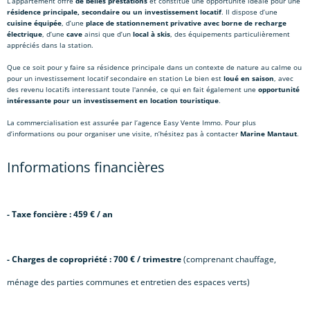
L’appartement offre
de belles prestations
et constitue une opportunité idéale pour une
résidence principale, secondaire ou un investissement locatif
. Il dispose d’une
cuisine équipée
, d’une
place de stationnement privative avec borne de recharge
électrique
, d’une
cave
ainsi que d’un
local à skis
, des équipements particulièrement
appréciés dans la station.
Que ce soit pour y faire sa résidence principale dans un contexte de nature au calme ou
pour un investissement locatif secondaire en station Le bien est
loué en saison
, avec
des revenu locatifs interessant toute l'année, ce qui en fait également une
opportunité
intéressante pour un investissement en location touristique
.
La commercialisation est assurée par l’agence Easy Vente Immo. Pour plus
d’informations ou pour organiser une visite, n’hésitez pas à contacter
Marine Mantaut
.
Informations financières
- Taxe foncière : 459 € / an
- Charges de copropriété : 700 € / trimestre
(comprenant chauffage,
ménage des parties communes et entretien des espaces verts)