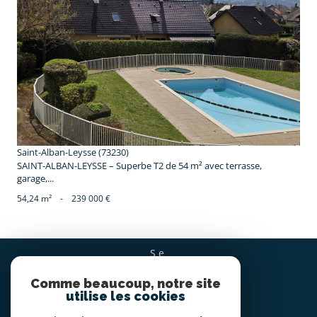
voir le bien
Saint-Alban-Leysse (73230)
SAINT-ALBAN-LEYSSE – Superbe T2 de 54 m² avec terrasse,
garage,...
54,24 m²
-
239 000 €
se
CONNECTER
Comme beaucoup, notre site
espace propriétaire
utilise les cookies