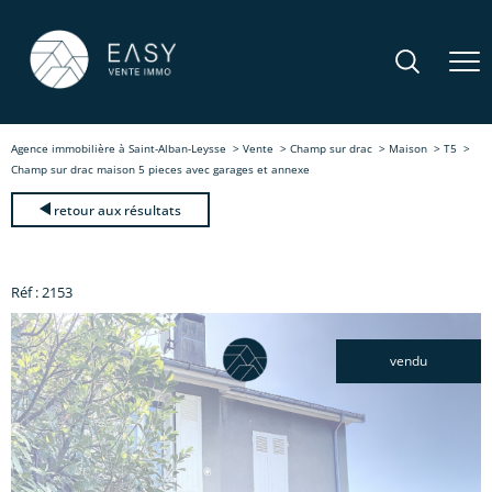
Agence immobilière à Saint-Alban-Leysse
Vente
Champ sur drac
Maison
T5
Champ sur drac maison 5 pieces avec garages et annexe
retour aux résultats
Réf : 2153
vendu