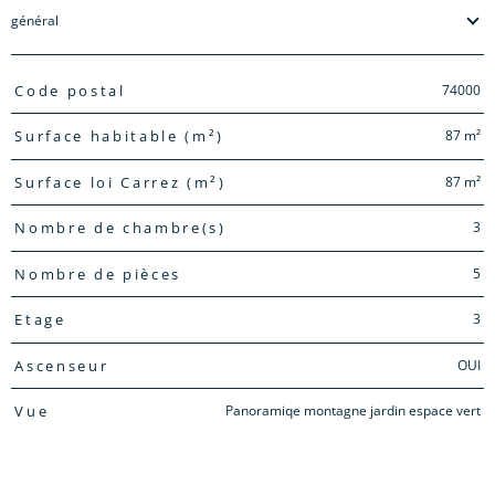
général
TRAD_PAMPERO_Caracteristique
Valeurs
74000
Code postal
87 m²
Surface habitable (m²)
87 m²
Surface loi Carrez (m²)
3
Nombre de chambre(s)
5
Nombre de pièces
3
Etage
OUI
Ascenseur
Panoramiqe montagne jardin espace vert
Vue