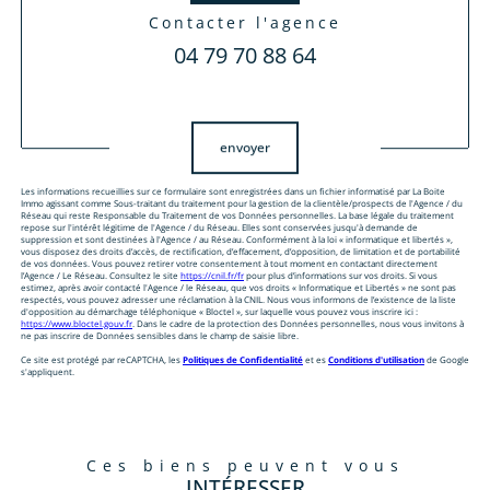
contacter l'agence
04 79 70 88 64
Validation
envoyer
Les informations recueillies sur ce formulaire sont enregistrées dans un fichier informatisé par La Boite
Immo agissant comme Sous-traitant du traitement pour la gestion de la clientèle/prospects de l'Agence / du
Réseau qui reste Responsable du Traitement de vos Données personnelles. La base légale du traitement
repose sur l'intérêt légitime de l'Agence / du Réseau. Elles sont conservées jusqu'à demande de
suppression et sont destinées à l'Agence / au Réseau. Conformément à la loi « informatique et libertés »,
vous disposez des droits d’accès, de rectification, d’effacement, d’opposition, de limitation et de portabilité
de vos données. Vous pouvez retirer votre consentement à tout moment en contactant directement
l’Agence / Le Réseau. Consultez le site
https://cnil.fr/fr
pour plus d’informations sur vos droits. Si vous
estimez, après avoir contacté l'Agence / le Réseau, que vos droits « Informatique et Libertés » ne sont pas
respectés, vous pouvez adresser une réclamation à la CNIL. Nous vous informons de l’existence de la liste
d'opposition au démarchage téléphonique « Bloctel », sur laquelle vous pouvez vous inscrire ici :
https://www.bloctel.gouv.fr
. Dans le cadre de la protection des Données personnelles, nous vous invitons à
ne pas inscrire de Données sensibles dans le champ de saisie libre.
Ce site est protégé par reCAPTCHA, les
Politiques de Confidentialité
et es
Conditions d'utilisation
de Google
s'appliquent.
ces biens peuvent vous
INTÉRESSER