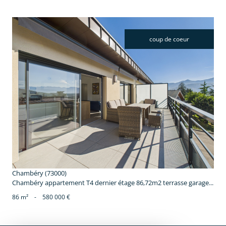
coup de coeur
voir le bien
Chambéry (73000)
Chambéry appartement T4 dernier étage 86,72m2 terrasse garage...
86 m²
-
580 000 €