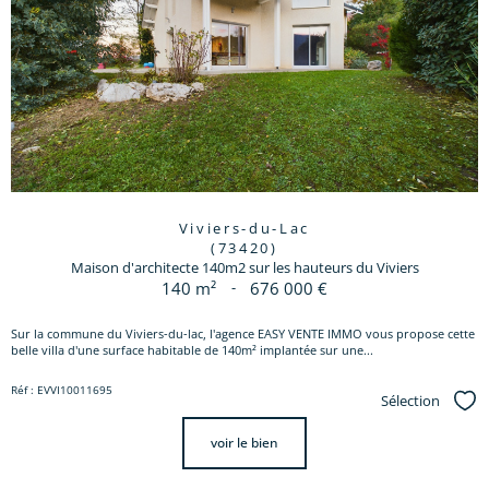
Viviers-du-Lac
(73420)
Maison d'architecte 140m2 sur les hauteurs du Viviers
140 m²
-
676 000 €
Sur la commune du Viviers-du-lac, l'agence EASY VENTE IMMO vous propose cette
belle villa d'une surface habitable de 140m² implantée sur une...
Réf : EVVI10011695
Sélection
Sél
voir le bien