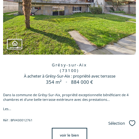
Grésy-sur-Aix
(73100)
À acheter à Grésy-Sur-Aix : propriété avec terrasse
354 m²
-
884 000 €
Dans la commune de Grésy-Sur-Aix, propriété exceptionnelle bénéficiant de 4
chambres et d'une belle terrasse extérieure avec des prestations...
Les...
Réf : BFV430012761
Sélection
Sél
voir le bien