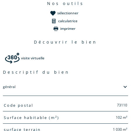
nos outils
sélectionner
calculatrice
imprimer
découvrir le bien
visite virtuelle
descriptif du bien
général
TRAD_PAMPERO_Caracteristique
Valeurs
73110
Code postal
102 m²
Surface habitable (m²)
1 030 m²
surface terrain