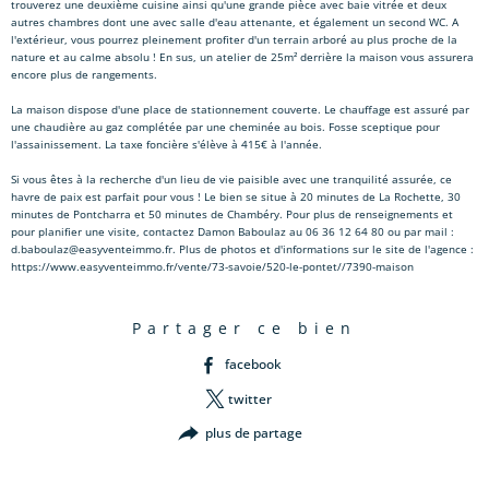
trouverez une deuxième cuisine ainsi qu'une grande pièce avec baie vitrée et deux
autres chambres dont une avec salle d'eau attenante, et également un second WC. A
l'extérieur, vous pourrez pleinement profiter d'un terrain arboré au plus proche de la
nature et au calme absolu ! En sus, un atelier de 25m² derrière la maison vous assurera
encore plus de rangements.
La maison dispose d'une place de stationnement couverte. Le chauffage est assuré par
une chaudière au gaz complétée par une cheminée au bois. Fosse sceptique pour
l'assainissement. La taxe foncière s'élève à 415€ à l'année.
Si vous êtes à la recherche d'un lieu de vie paisible avec une tranquilité assurée, ce
havre de paix est parfait pour vous ! Le bien se situe à 20 minutes de La Rochette, 30
minutes de Pontcharra et 50 minutes de Chambéry. Pour plus de renseignements et
pour planifier une visite, contactez Damon Baboulaz au 06 36 12 64 80 ou par mail :
d.baboulaz@easyventeimmo.fr. Plus de photos et d'informations sur le site de l'agence :
https://www.easyventeimmo.fr/vente/73-savoie/520-le-pontet//7390-maison
partager ce bien
facebook
twitter
plus de partage