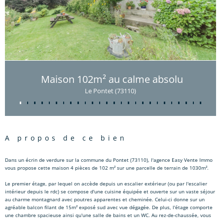
Maison 102m² au calme absolu
Le Pontet (73110)
a propos de ce bien
Dans un écrin de verdure sur la commune du Pontet (73110), l'agence Easy Vente Immo
vous propose cette maison 4 pièces de 102 m² sur une parcelle de terrain de 1030m².
Le premier étage, par lequel on accède depuis un escalier extérieur (ou par l'escalier
intérieur depuis le rdc) se compose d'une cuisine équipée et ouverte sur un vaste séjour
au charme montagnard avec poutres apparentes et cheminée. Celui-ci donne sur un
agréable balcon filant de 15m² exposé sud avec vue dégagée. De plus, l'étage comporte
une chambre spacieuse ainsi qu'une salle de bains et un WC. Au rez-de-chaussée, vous