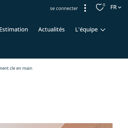
Langue
0
FR
se connecter
estimation
actualités
l'équipe
recrutement
ement cle en main