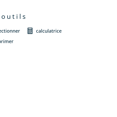
 outils
ectionner
calculatrice
primer