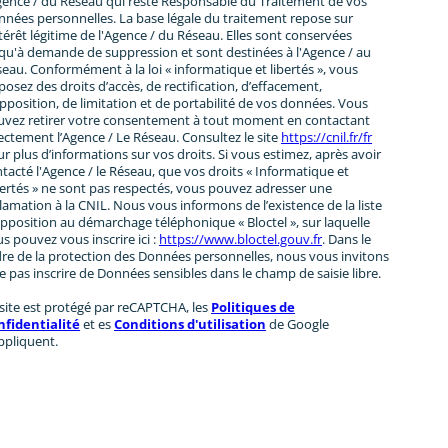
gence / du Réseau qui reste Responsable du Traitement de vos
nées personnelles. La base légale du traitement repose sur
ntérêt légitime de l'Agence / du Réseau. Elles sont conservées
qu'à demande de suppression et sont destinées à l'Agence / au
eau. Conformément à la loi « informatique et libertés », vous
posez des droits d’accès, de rectification, d’effacement,
pposition, de limitation et de portabilité de vos données. Vous
uvez retirer votre consentement à tout moment en contactant
ectement l’Agence / Le Réseau. Consultez le site
https://cnil.fr/fr
r plus d’informations sur vos droits. Si vous estimez, après avoir
tacté l'Agence / le Réseau, que vos droits « Informatique et
ertés » ne sont pas respectés, vous pouvez adresser une
lamation à la CNIL. Nous vous informons de l’existence de la liste
pposition au démarchage téléphonique « Bloctel », sur laquelle
s pouvez vous inscrire ici :
https://www.bloctel.gouv.fr
. Dans le
re de la protection des Données personnelles, nous vous invitons
e pas inscrire de Données sensibles dans le champ de saisie libre.
site est protégé par reCAPTCHA, les
Politiques de
nfidentialité
et es
Conditions d'utilisation
de Google
ppliquent.