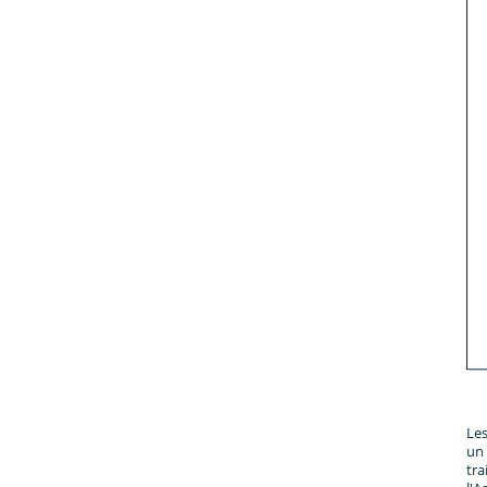
Les
un 
tra