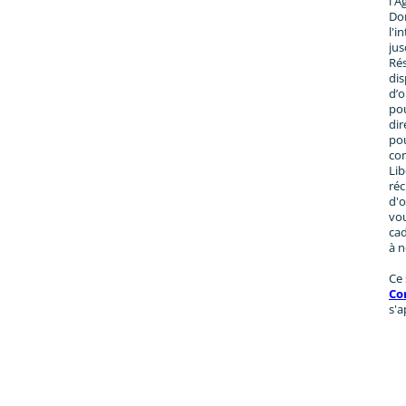
l'A
Don
l'i
jus
Rés
dis
d’o
po
dir
pou
con
Lib
réc
d'o
vou
cad
à n
Ce 
Co
s'a