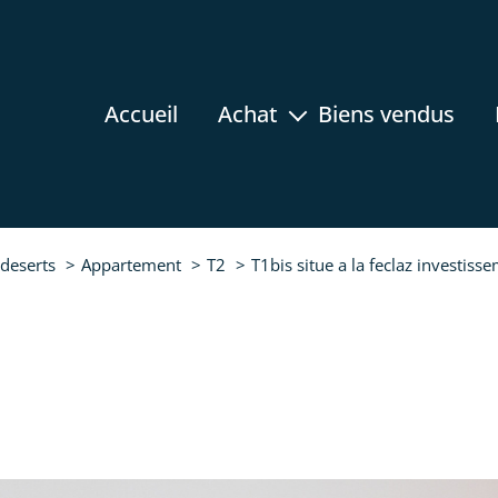
accueil
achat
biens vendus
appartement
maison
terrain
 deserts
Appartement
T2
T1bis situe a la feclaz investiss
rez-de-jardin
programmes neufs
prestige
immobilier professionnel