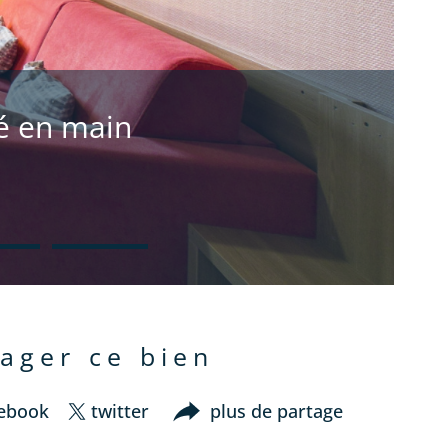
lé en main
tager ce bien
cebook
twitter
plus de partage