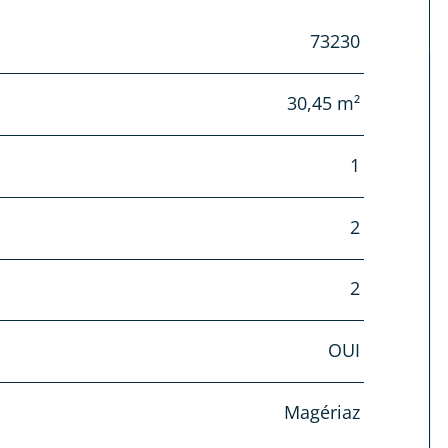
73230
30,45 m²
1
2
2
OUI
Magériaz