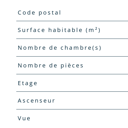
Code postal
TRAD_PAMPERO_Caracteristique
Valeurs
Surface habitable (m²)
Nombre de chambre(s)
Nombre de pièces
Etage
Ascenseur
Vue