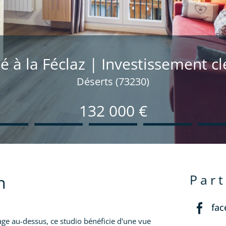
ué à la Féclaz | Investissement c
Déserts (73230)
132 000 €
n
par
fa
age au-dessus, ce studio bénéficie d'une vue