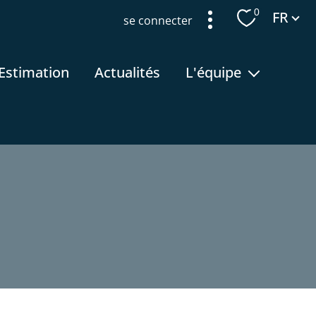
Langue
0
FR
se connecter
estimation
actualités
l'équipe
recrutement
filtrer
réinitialiser les