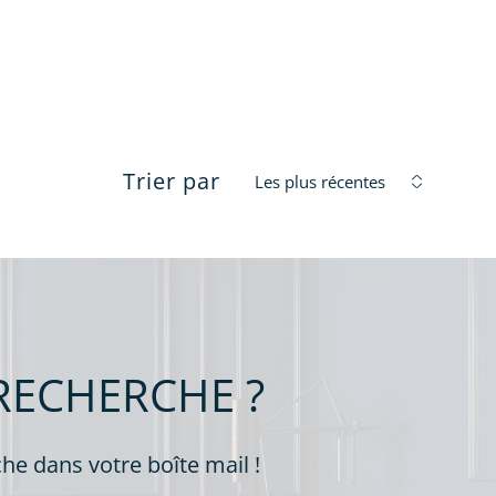
filtres
Trier par
Les plus récentes
é
RECHERCHE ?
he dans votre boîte mail !