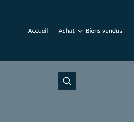
accueil
achat
biens vendus
appartement
maison
terrain
rez-de-jardin
acheter
programmes neufs
estimer
de l'ancien
prestige
immobilier professionnel
de l'ancien
1
Localisation
Budget
du neuf