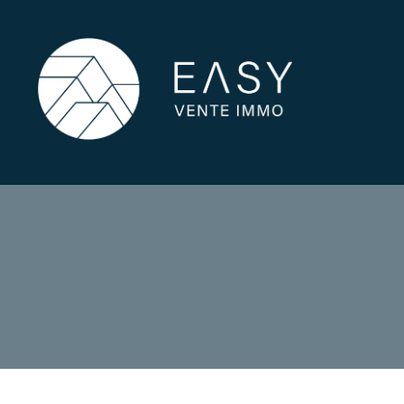
1
Type de bien