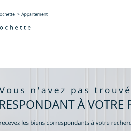
de l'immo pro
 La Rochette
rochette
Appartement
aucune annonce trouvée
rochette
vous n'avez pas trouv
RRESPONDANT À VOTRE 
 recevez les biens correspondants à votre recherc