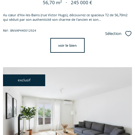
56,70 m²
-
245 000 €
Au cœur d’Aix-les-Bains (rue Victor Hugo), découvrez ce spacieux T2 de 56,70m2
qui séduit par son authenticité son charme de l'ancien et son...
Réf : BNVAP440012924
Sélection
Sél
voir le bien
exclusif