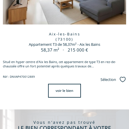
Aix-les-Bains
(73100)
Appartement T3 de 58,37m² - Aix les Bains
58,37 m²
-
215 000 €
Situé en hyper centre d'Aix les Bains, cet appartement de type T3 en rez-de-
chaussée offre un fort potentiel après quelques travaux de...
Réf : DNVAP470012889
Sélection
Sél
voir le bien
vous n'avez pas trouvé
LE BIEN CORRESPONDANT À VOTRE