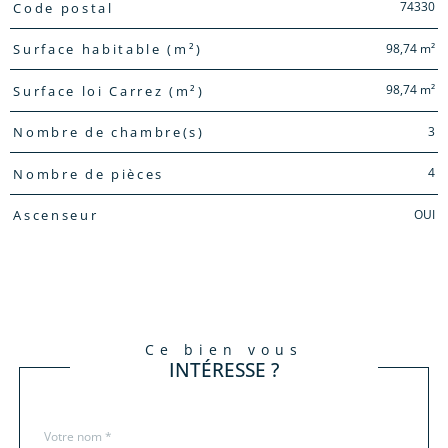
TRAD_PAMPERO_Caracteristique
Valeurs
74330
Code postal
98,74 m²
Surface habitable (m²)
98,74 m²
Surface loi Carrez (m²)
3
Nombre de chambre(s)
4
Nombre de pièces
OUI
Ascenseur
ce bien vous
INTÉRESSE ?
Nom
Fieldset
*
par