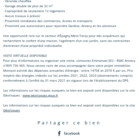
- Véranda chauffée
- Garage double de plus de 32 m²
- Copropriété de seulement 12 logements
- Aucun travaux à prévoir
- Proximité immédiate des commerces, écoles et transports
- Proximité axe autoroutiers pour rejoindre Genève, Annecy et les alentours
Une opportunité rare sur le secteur d'Épagny-Metz-Tessy pour des acquéreurs qui
recherchent le confort d'une maison, l'agrément d'un vrai jardin, sans les contraintes
d'entretien d'une propriété individuelle.
VISITE VIRTUELLE DISPONIBLE
Pour plus d’informations ou organiser une visite, contactez Emmanuel (EI) – RSAC Annecy
n°809 736 465. Nous serons ravis de vous accompagner dans votre projet immobilier.
Montant estimé des dépenses annuelles d’énergie : entre 1470€ et 2070 € par an
.
Prix
moyens des énergies indexés sur les années 2021, 2022, 2023 (abonnements compris)
conformément à l'arrêté du 31 mars 2021 en vigueur lors de l'établissement du DPE.
Les informations sur les risques auxquels ce bien est exposé sont disponibles sur le site
Géorisques :
www.georisques.gouv.fr
Les informations sur les risques auxquels ce bien est exposé sont disponibles sur le site
Géorisques
partager ce bien
facebook