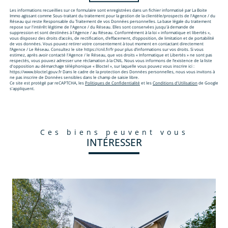
Les informations recueillies sur ce formulaire sont enregistrées dans un fichier informatisé par La Boite
Immo agissant comme Sous-traitant du traitement pour la gestion de la clientèle/prospects de l'Agence / du
Réseau qui reste Responsable du Traitement de vos Données personnelles. La base légale du traitement
repose sur l'intérêt légitime de l'Agence / du Réseau. Elles sont conservées jusqu'à demande de
suppression et sont destinées à l'Agence / au Réseau. Conformément à la loi « informatique et libertés »,
vous disposez des droits d’accès, de rectification, d’effacement, d’opposition, de limitation et de portabilité
de vos données. Vous pouvez retirer votre consentement à tout moment en contactant directement
l’Agence / Le Réseau. Consultez le site https://cnil.fr/fr pour plus d’informations sur vos droits. Si vous
estimez, après avoir contacté l'Agence / le Réseau, que vos droits « Informatique et Libertés » ne sont pas
respectés, vous pouvez adresser une réclamation à la CNIL. Nous vous informons de l’existence de la liste
d'opposition au démarchage téléphonique « Bloctel », sur laquelle vous pouvez vous inscrire ici :
https://www.bloctel.gouv.fr Dans le cadre de la protection des Données personnelles, nous vous invitons à
ne pas inscrire de Données sensibles dans le champ de saisie libre.
Ce site est protégé par reCAPTCHA, les
Politiques de Confidentialité
et les
Conditions d'Utilisation
de Google
s'appliquent.
ces biens peuvent vous
INTÉRESSER