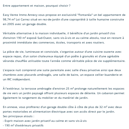
Entre appartement et maison, pourquoi choisir ?
Easy Vente Immo Annecy vous propose en exclusivité "Fontanéa" un bel appartement de
98,74 m² Loi Carrez situé en rez-de-jardin d’une copropriété à taille humaine construite
en 2005 avec un garage double.
Véritable alternative à la maison individuelle, il bénéficie d’un jardin privatif clos
d’environ 190 m² exposé Sud-Ouest, sans vis-à-vis et au calme absolu, tout en restant à
proximité immédiate des commerces, écoles, transports et axes routiers.
La pièce de vie, lumineuse et conviviale, s’organise autour d’une cuisine ouverte avec
espace repas, d’un salon chaleureux équipé d’un poêle à granulés et d’une agréable
véranda chauffée utilisable toute l’année comme véritable pièce de vie supplémentaire.
L’espace nuit comprend une suite parentale avec salle d’eau privative ainsi que deux
chambres avec placards aménagés, une salle de bains, un espace cellier buanderie et
un WC indépendant.
À l’extérieur, la terrasse aménagée d’environ 25 m² prolonge naturellement les espaces
de vie vers un jardin paysagé offrant plusieurs espaces de détente. Un cabanon permet
également le rangement du mobilier et du matériel de jardin.
En annexe, vous profiterez d’un garage double côte à côte de plus de 32 m² avec deux
portes motorisées et alimentation électrique avec son accès direct par le jardin.
Ses principaux atouts :
- Esprit maison avec jardin privatif au calme et sans vis-à-vis
- 190 m² d’extérieurs privatifs