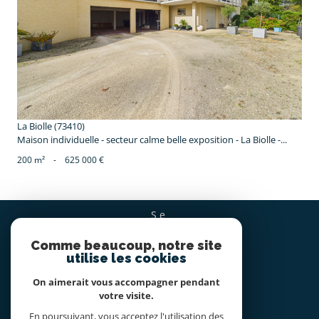
voir le bien
La Biolle (73410)
Maison individuelle - secteur calme belle exposition - La Biolle -...
200 m²
-
625 000 €
se
CONNECTER
Comme beaucoup, notre site
espace propriétaire
utilise les cookies
On aimerait vous accompagner pendant
nous
votre visite.
SUIVRE
En poursuivant, vous acceptez l'utilisation des