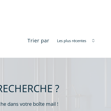
filtres
Trier par
Les plus récentes
é
RECHERCHE ?
he dans votre boîte mail !