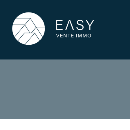
1
Type de bien