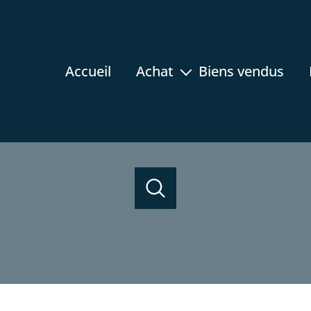
accueil
achat
biens vendus
appartement
maison
terrain
rez-de-jardin
acheter
programmes neufs
estimer
de l'ancien
prestige
immobilier professionnel
de l'ancien
1
Localisation
Budget
du neuf