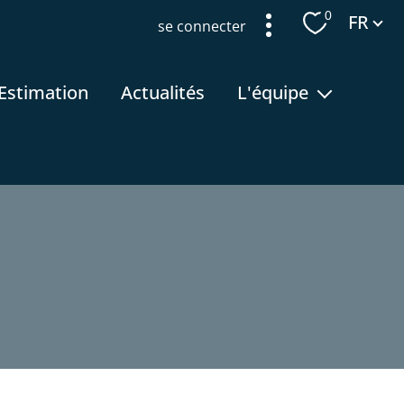
Langue
0
FR
se connecter
estimation
actualités
l'équipe
recrutement
filtrer
réinitialiser les