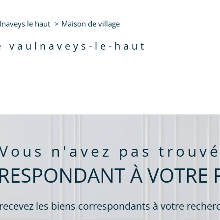
de l'immo pro
10 - Vaulnaveys-le-Haut
lnaveys le haut
Maison de village
aucune annonce trouvée
re vaulnaveys-le-haut
vous n'avez pas trouv
RRESPONDANT À VOTRE 
 recevez les biens correspondants à votre recherc