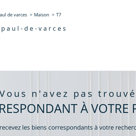
de l'immo pro
-Paul-de-Varces
7 Pièces
paul de varces
Maison
T7
aucune annonce trouvée
-paul-de-varces
vous n'avez pas trouv
RRESPONDANT À VOTRE 
 recevez les biens correspondants à votre recherc