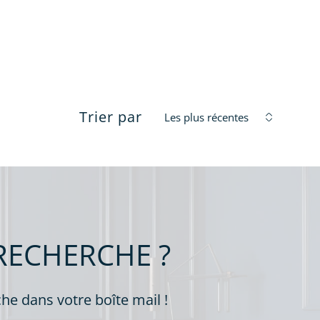
filtres
Trier par
Les plus récentes
é
RECHERCHE ?
he dans votre boîte mail !