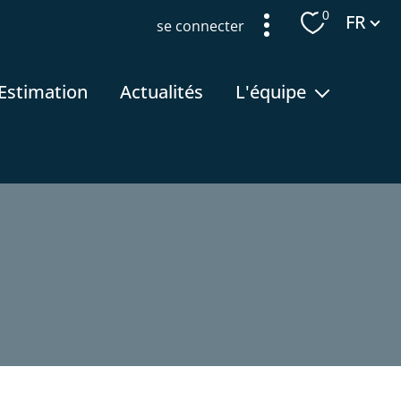
Langue
0
FR
se connecter
estimation
actualités
l'équipe
recrutement
filtrer
réinitialiser les