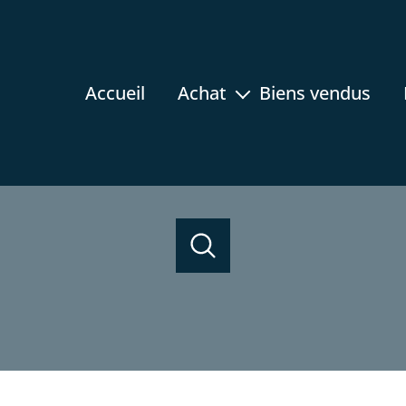
accueil
achat
biens vendus
appartement
maison
terrain
rez-de-jardin
acheter
programmes neufs
estimer
de l'ancien
prestige
immobilier professionnel
de l'ancien
1
Localisation
Budget
du neuf