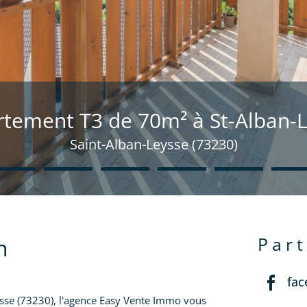
tement T3 de 70m² à St-Alban-
Saint-Alban-Leysse (73230)
n
par
fa
ysse (73230), l'agence Easy Vente Immo vous