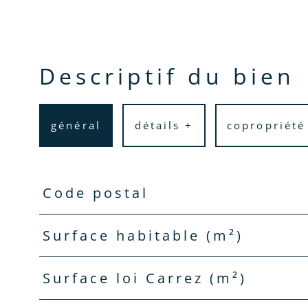
descriptif du bien
général
détails +
copropriété
Code postal
TRAD_PAMPERO_Caracteristique
Valeurs
Surface habitable (m²)
Surface loi Carrez (m²)