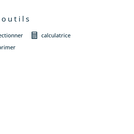
 outils
ectionner
calculatrice
primer