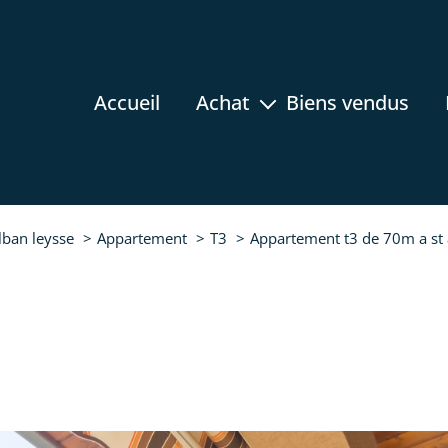
accueil
achat
biens vendus
appartement
maison
terrain
lban leysse
Appartement
T3
Appartement t3 de 70m a st 
rez-de-jardin
programmes neufs
prestige
immobilier professionnel