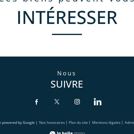
INTÉRESSER
nous
SUIVRE
on powered by Google |
Nos honoraires
Plan du site
Mentions légales
Admi