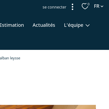
Langue
0
FR
se connecter
estimation
actualités
l'équipe
recrutement
alban leysse