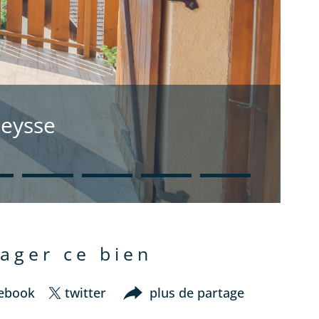
Leysse
tager ce bien
cebook
twitter
plus de partage