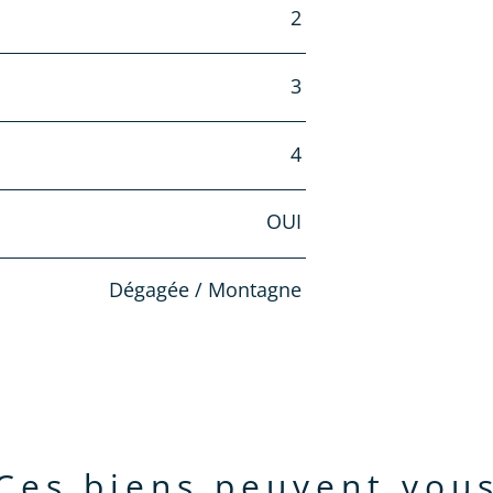
2
3
4
OUI
Dégagée / Montagne
ces biens peuvent vou