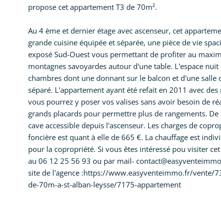
propose cet appartement T3 de 70m².
Au 4 ème et dernier étage avec ascenseur, cet apparteme
grande cuisine équipée et séparée, une pièce de vie spa
exposé Sud-Ouest vous permettant de profiter au maxi
montagnes savoyardes autour d'une table. L'espace nuit 
chambres dont une donnant sur le balcon et d'une salle d
séparé. L'appartement ayant été refait en 2011 avec des ma
vous pourrez y poser vos valises sans avoir besoin de réa
grands placards pour permettre plus de rangements. De 
cave accessible depuis l'ascenseur. Les charges de coprop
foncière est quant à elle de 665 €. La chauffage est indi
pour la copropriété. Si vous êtes intéressé pou visiter
au 06 12 25 56 93 ou par mail- contact@easyventeimmo.fr
site de l'agence :https://www.easyventeimmo.fr/vente/7
de-70m-a-st-alban-leysse/7175-appartement