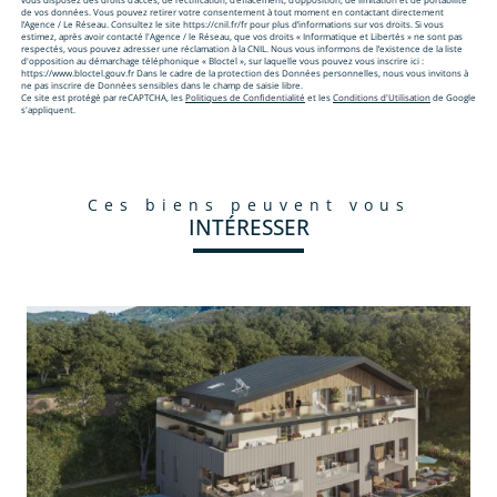
de vos données. Vous pouvez retirer votre consentement à tout moment en contactant directement
l’Agence / Le Réseau. Consultez le site https://cnil.fr/fr pour plus d’informations sur vos droits. Si vous
estimez, après avoir contacté l'Agence / le Réseau, que vos droits « Informatique et Libertés » ne sont pas
respectés, vous pouvez adresser une réclamation à la CNIL. Nous vous informons de l’existence de la liste
d'opposition au démarchage téléphonique « Bloctel », sur laquelle vous pouvez vous inscrire ici :
https://www.bloctel.gouv.fr Dans le cadre de la protection des Données personnelles, nous vous invitons à
ne pas inscrire de Données sensibles dans le champ de saisie libre.
Ce site est protégé par reCAPTCHA, les
Politiques de Confidentialité
et les
Conditions d'Utilisation
de Google
s'appliquent.
ces biens peuvent vous
INTÉRESSER
voir le bien