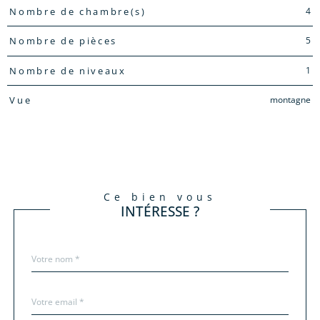
4
Nombre de chambre(s)
5
Nombre de pièces
1
Nombre de niveaux
montagne
Vue
ce bien vous
INTÉRESSE ?
Nom
Fieldset
*
par
défaut
email
*