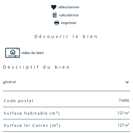
sélectionner
calculatrice
imprimer
découvrir le bien
video du bien
descriptif du bien
général
TRAD_PAMPERO_Caracteristique
Valeurs
73490
Code postal
127 m²
Surface habitable (m²)
127 m²
Surface loi Carrez (m²)