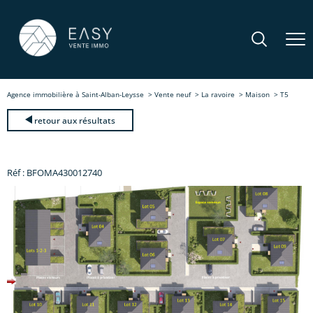
Agence immobilière à Saint-Alban-Leysse
Vente neuf
La ravoire
Maison
T5
retour aux résultats
Réf : BFOMA430012740